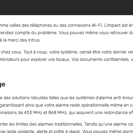
mme celles des téléphones ou des connexions Wi-Fi. L’impact est é
rendiez compte du problème. Vous pouvez même vous retrouver dan
à la merci des intrus.
de chez vous. Tout à coup, votre système, censé être votre dernier re
rioleurs pour explorer vos locaux. Vos documents confidentiels, vo
ge
e des solutions robustes telles que les systèmes d’alarme anti-brou
 garantissant ainsi que votre alarme reste opérationnelle même en ca
ombinaisons de 433 MHz et 868 MHz, qui assurent une redondance ef
er les limites des alarmes traditionnelles. Tandis qu’une alarme cla
ge reste vigilante, alerte et prête à réagir. Vous pouvez même dormi