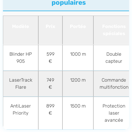
populaires
Modèle
Prix
Portée
Fonctions
spéciales
Blinder HP
599
1000 m
Double
905
€
capteur
LaserTrack
749
1200 m
Commande
Flare
€
multifonction
AntiLaser
899
1500 m
Protection
Priority
€
laser
avancée