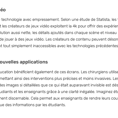
déo
 technologie avec empressement. Selon une étude de Statista, les 
 les créateurs de jeux vidéo exploitent la 4k pour offrir des expéri
lution aussi nette, les détails ajoutés dans chaque scène et nivea
u de jouer à des jeux vidéo. Les créateurs de contenu peuvent déso
t tout simplement inaccessibles avec les technologies précédentes
nouvelles applications
ucation bénéficient également de ces écrans. Les chirurgiens utili
permettant ainsi des interventions plus précises et moins invasives. 
des images si détaillées que ce qui était auparavant invisible est dé
tudiants et les enseignants grâce à une clarté inégalée. Imaginez é
ment discernable. Cela permet aux enseignants de rendre leurs cour
ue des informations par les étudiants.