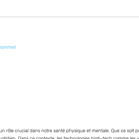
 Sommeil
un rôle crucial dans notre santé physique et mentale. Que ce soit 
 quotidien. Dans ce contexte, les technologies high-tech comme les 